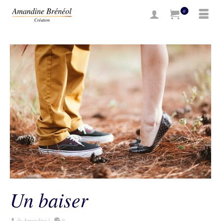
0
Un baiser
de
Amandine
|
0