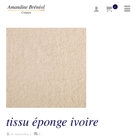
0
tissu éponge ivoire
de
Amandine
|
0