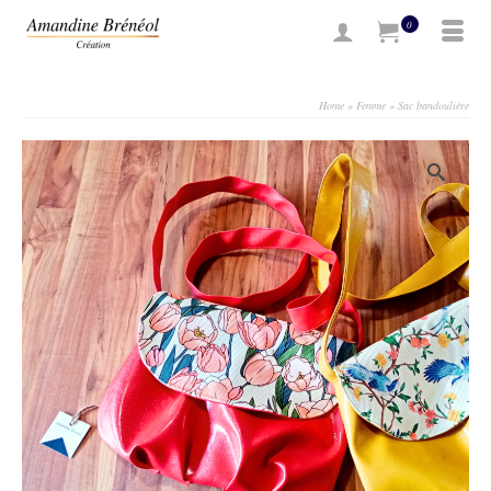
0
Home
»
Femme
»
Sac bandoulière