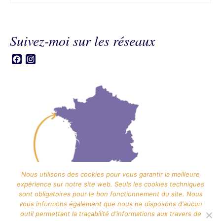
Ce
produit
a
Suivez-moi sur les réseaux
plusieurs
variations.
Facebook
Instagram
Les
options
peuvent
être
choisies
sur
la
page
du
produit
Nous utilisons des cookies pour vous garantir la meilleure
expérience sur notre site web. Seuls les cookies techniques
sont obligatoires pour le bon fonctionnement du site. Nous
vous informons également que nous ne disposons d'aucun
outil permettant la traçabilité d'informations aux travers de