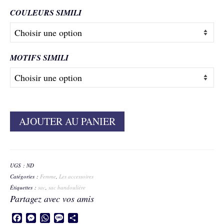
COULEURS SIMILI
MOTIFS SIMILI
AJOUTER AU PANIER
UGS :
ND
Catégories :
Femme
,
Les accessoires
Étiquettes :
sac
,
sac bandoulière
Partagez avec vos amis
Facebook
Messenger
WhatsApp
Message
Partager