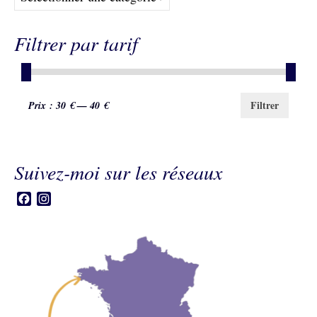
variations.
Les
options
Filtrer par tarif
peuvent
être
choisies
sur
Prix
Prix
Filtrer
Prix :
30 €
—
40 €
la
page
min
max
du
produit
Suivez-moi sur les réseaux
Facebook
Instagram