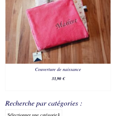
Couverture de naissance
33,90
€
CHOIX DES OPTIONS
Ce
produit
Recherche par catégories :
a
plusieurs